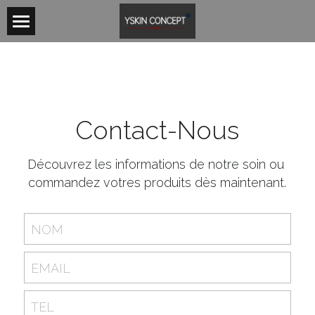
HOME
SERVICES
STARS
Contact-Nous
PRODUITS
Découvrez les informations de notre soin ou 
CONTACT
commandez votres produits dès maintenant.
POWERED BY
NOM
EMAIL
TEL